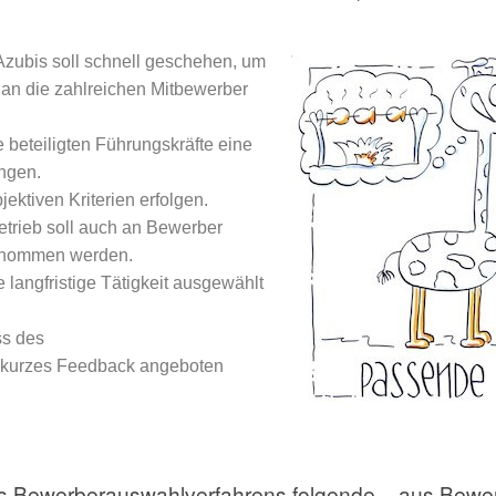
zubis soll schnell geschehen, um
 an die zahlreichen Mitbewerber
e beteiligten Führungskräfte eine
ingen.
jektiven Kriterien erfolgen.
etrieb soll auch an Bewerber
 genommen werden.
 langfristige Tätigkeit ausgewählt
ss des
 kurzes Feedback angeboten
s Bewerberauswahlverfahrens folgende – aus Bewerbe