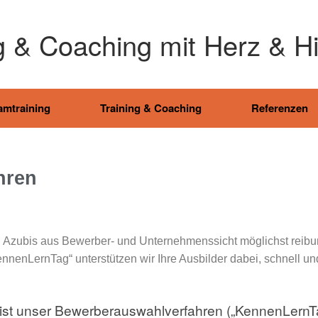
g & Coaching mit Herz & H
amtraining
Training & Coaching
Referenzen
hren
Azubis aus Bewerber- und Unternehmenssicht möglichst reibungs
nenLernTag“ unterstützen wir Ihre Ausbilder dabei, schnell und
 ist unser Bewerberauswahlverfahren („KennenLernTa