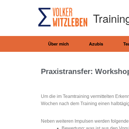
Trainin
Über mich
Azubis
Te
Praxistransfer: Worksh
Um die im Teamtraining vermittelten Erken
Wochen nach dem Training einen halbtägi
Neben weiteren Impulsen werden folgende 
Bewertung: was ist aus den Vors